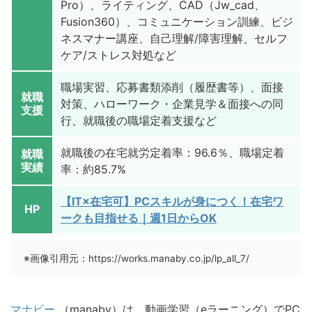
Pro）、ライティング、CAD（Jw_cad、
Fusion360）、コミュニケーション訓練、ビジ
ネスマナー講座、自己理解/障害理解、セルフ
ケア/ストレス対処など
職場実習、応募書類添削（履歴書等）、面接
就職
対策、ハローワーク・企業見学＆面接への同
支援
行、就職後の職場定着支援など
就職後の在宅就労定着率：96.6％、職場定着
就職
実績
率：約85.7%
【IT×在宅可】PCスキルが身につく！在宅ワ
HP
ークも目指せる｜週1日からOK
※画像引用元：https://works.manaby.co.jp/lp_all_7/
マナビー
（manaby）は、動画学習（eラーニング）でPC