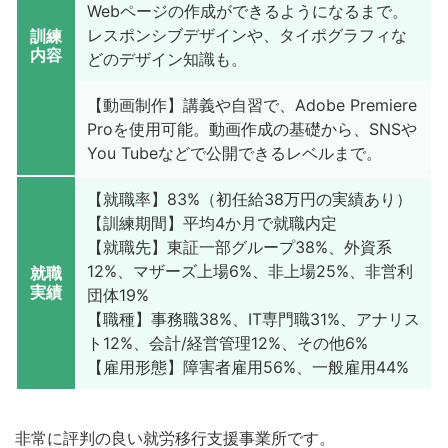
Webページの作成ができるようになるまで。
レスポンシブデザインや、タイポグラフィな
訓練
内容
どのデザイン知識も。
【動画制作】講義や自習で、Adobe Premiere
Proを使用可能。動画作成の基礎から、SNSや
You Tubeなどで公開できるレベルまで。
【就職率】83%（初任給38万円の実績あり）
【訓練期間】平均4か月で就職内定
【就職先】東証一部グループ38%、外資系
12%、マザーズ上場6%、非上場25%、非営利
就職
実績
団体19%
【職種】事務職38%、IT専門職31%、アナリス
ト12%、会計/経営管理12%、その他6%
【雇用形態】障害者雇用56%、一般雇用44%
非常に評判の良い就労移行支援事業所です。