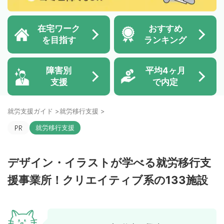
在宅ワーク
おすすめ
を目指す
ランキング
障害別
平均4ヶ月
支援
で内定
就労支援ガイド
>
就労移行支援
>
就労移行支援
デザイン・イラストが学べる就労移行支
援事業所！クリエイティブ系の133施設