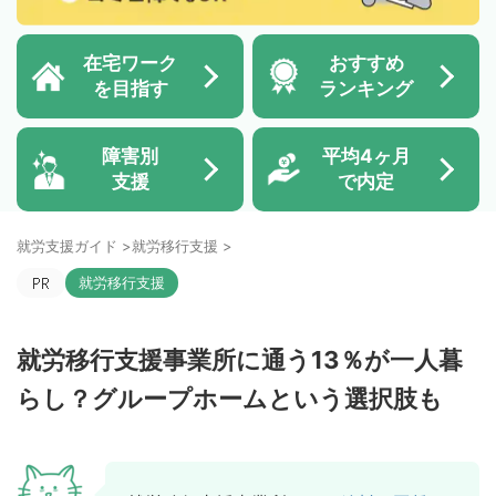
在宅ワーク
おすすめ
を目指す
ランキング
障害別
平均4ヶ月
支援
で内定
就労支援ガイド
>
就労移行支援
>
就労移行支援
就労移行支援事業所に通う13％が一人暮
らし？グループホームという選択肢も