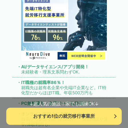
・AI/データサイエンス/アプリ開発！
未経験者・理系文系問わずOK.
・IT職種の就職率86％！
就職先は超有名企業や先端IT企業など。IT特
化型だからほぼIT職。年収500万円も
↓超人気の施設！家でも訓練OK↓
・PC無料貸与・在宅ワークも目指せる！
・オンライン説明会に参加しよう！
おすすめ1位の就労移行事業所
自宅から参加可能（約30分）、個別相談や見
学/体験利用も。