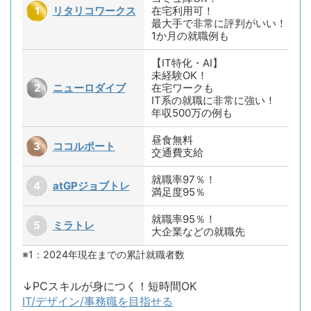
リタリコワークス
在宅利用可！
最大手で非常に評判がいい！
1か月の就職例も
【IT特化・AI】
未経験OK！
ニューロダイブ
在宅ワークも
IT系の就職に非常に強い！
年収500万の例も
昼食無料
ココルポート
交通費支給
就職率97％！
atGPジョブトレ
満足度95％
就職率95％！
ミラトレ
大企業などの就職先
※1：2024年現在までの累計就職者数
↓PCスキルが身につく！短時間OK
IT/デザイン/事務職を目指せる