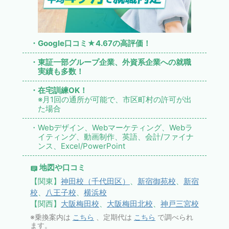
・Google口コミ★4.67の高評価！
・東証一部グループ企業、外資系企業への就職
実績も多数！
・在宅訓練OK！
※月1回の通所が可能で、市区町村の許可が出
た場合
・Webデザイン、Webマーケティング、Webラ
イティング、動画制作、英語、会計/ファイナ
ンス、Excel/PowerPoint
地図や口コミ
【関東】
神田校（千代田区）
、
新宿御苑校
、
新宿
校
、
八王子校
、
横浜校
【関西】
大阪梅田校
、
大阪梅田北校
、
神戸三宮校
※乗換案内は
こちら
、定期代は
こちら
で調べられ
ます。