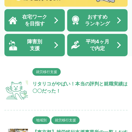
在宅ワーク
おすすめ
を目指す
ランキング
障害別
平均4ヶ月
支援
で内定
就労移行支援
リタリコがやばい！本当の評判と就職実績は
〇〇だった！
地域別
就労移行支援
【東京都】就労移行支援事業所の一覧！おす