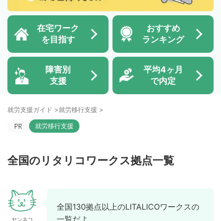
在宅ワーク
おすすめ
を目指す
ランキング
障害別
平均4ヶ月
支援
で内定
就労支援ガイド
>
就労移行支援
>
就労移行支援
全国のリタリコワークス拠点一覧
全国130拠点以上のLITALICOワークスの
一覧だよ
ヤンネコ