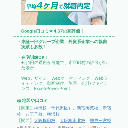
・Google口コミ★4.67の高評価！
・東証一部グループ企業、外資系企業への就職
実績も多数！
・在宅訓練OK！
※月1回の通所が可能で、市区町村の許可が出
た場合
・Webデザイン、Webマーケティング、Webラ
イティング、動画制作、英語、会計/ファイナ
ンス、Excel/PowerPoint
地図や口コミ
【関東】
神田校（千代田区）
、
新宿御苑校
、
新宿
校
、
八王子校
、
横浜校
【関西】
大阪梅田校
、
大阪梅田北校
、
神戸三宮校
※乗換案内は
こちら
、定期代は
こちら
で調べられ