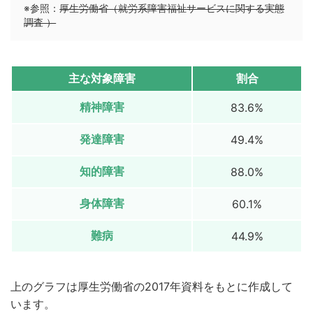
※参照：
厚生労働省（就労系障害福祉サービスに関する実態
調査 ）
主な対象障害
割合
精神障害
83.6%
発達障害
49.4%
知的障害
88.0%
身体障害
60.1%
難病
44.9%
上のグラフは厚生労働省の2017年資料をもとに作成して
います。