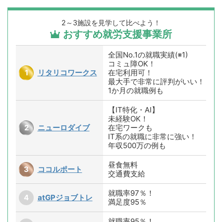
2～3施設を見学して比べよう！
おすすめ就労支援事業所
全国No.1の就職実績(※1)
コミュ障OK！
リタリコワークス
在宅利用可！
最大手で非常に評判がいい！
1か月の就職例も
【IT特化・AI】
未経験OK！
ニューロダイブ
在宅ワークも
IT系の就職に非常に強い！
年収500万の例も
昼食無料
ココルポート
交通費支給
就職率97％！
atGPジョブトレ
満足度95％
就職率95％！