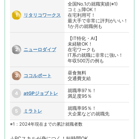
全国No.1の就職実績(※1)
コミュ障OK！
リタリコワークス
在宅利用可！
最大手で非常に評判がいい！
1か月の就職例も
【IT特化・AI】
未経験OK！
ニューロダイブ
在宅ワークも
IT系の就職に非常に強い！
年収500万の例も
昼食無料
ココルポート
交通費支給
就職率97％！
atGPジョブトレ
満足度95％
就職率95％！
ミラトレ
大企業などの就職先
※1：2024年現在までの累計就職者数
↓PCスキルが身につく！短時間OK