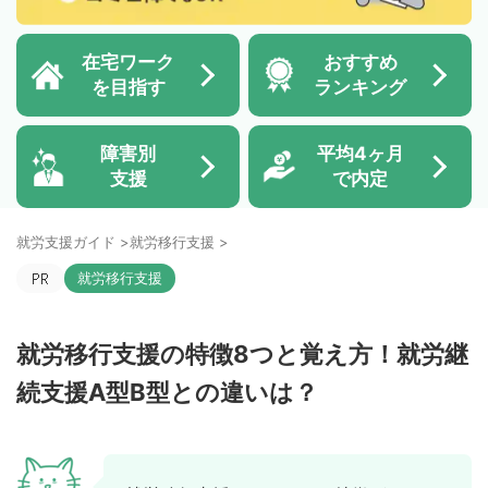
在宅ワーク
おすすめ
を目指す
ランキング
障害別
平均4ヶ月
支援
で内定
就労支援ガイド
>
就労移行支援
>
就労移行支援
就労移行支援の特徴8つと覚え方！就労継
続支援A型B型との違いは？