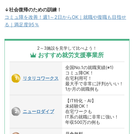
↓社会復帰のための訓練！
コミュ障を改善！週1～2日からOK｜就職や復職も目指せ
る｜満足度95％
2～3施設を見学して比べよう！
おすすめ就労支援事業所
全国No.1の就職実績(※1)
コミュ障OK！
リタリコワークス
在宅利用可！
最大手で非常に評判がいい！
1か月の就職例も
【IT特化・AI】
未経験OK！
ニューロダイブ
在宅ワークも
IT系の就職に非常に強い！
年収500万の例も
昼食無料