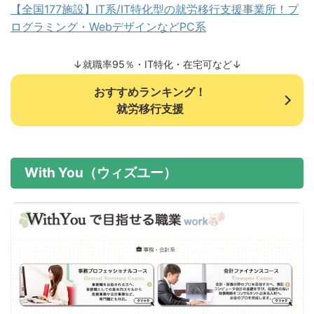
【全国177施設】IT系/IT特化型の就労移行支援事業所！プ
ログラミング・WebデザインなどPC系
↓就職率95％・IT特化・在宅可など↓
おすすめランキング！
就労移行支援
With You（ウィズユー）