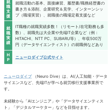
就
就職活動の基本、面接練習、履歴書/職務経歴書の
職
書き方＆添削、企業研究＆見学、インターンシッ
支
プ（職場実習）、就職後の職場定着支援など
援
IT職種の就職実績多数！（リモート/在宅勤務も多
就
数）、就職先は大企業や先端IT企業など（例：
職
実
HITACHI、NTT PC、SUBARU等）、年収500万
績
円（データサイエンティスト）の就職例などあり
H
ニューロダイブ公式サイト
P
ニューロダイブ
（Neuro Dive）は、AI/人工知能・データ
サイエンスなど、先端ITが学べる就労移行支援事業所で
す。
未経験から「AIエンジニア」や「データサイエンティス
ト」「デジタルマーケター」などを目指せます。