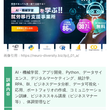
画像引用：https://neuro-diversity.biz/lp/j_01_a/
AI・機械学習、アプリ開発、Python、データサイ
エンス、デジタルマーケティング、統計学、
訓
RPA、BI、ビジネスデータ分析、データ可視化・
練
内
応用、ポートフォリオの作成、コミュニケーショ
容
ン訓練、ビジネススキル講座（ビジネスマナー
等）、体調管理など