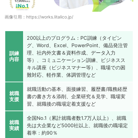
画像引用：https://works.litalico.jp/
200以上のプログラム：PC訓練（タイピン
グ、Word、Excel、PowerPoint、備品発注管
理、社内外文書＆資料作成、データ入力
訓練
内容
等）、コミュニケーション訓練、ビジネスス
キル講座（ビジネスマナー等）、職場での困
難対応、軽作業、体調管理など
就職活動の基本、面接練習、履歴書/職務経歴
就職
書の書き方＆添削、企業研究＆見学、職場実
支援
習、就職後の職場定着支援など
全国No.1（累計就職者数1.7万人以上）、就職
就職
先は大企業など5000社以上、就職後の職場定
実績
着率：約90％