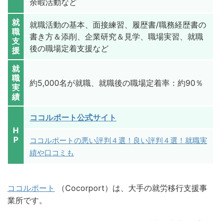
余暇活動など
就
就職活動の基本、面接練習、履歴書/職務経歴書の
職
書き方＆添削、企業研究＆見学、職場実習、就職
支
後の職場定着支援など
援
就
職
約5,000名が就職、就職後の職場定着率：約90％
実
績
ココルポート公式サイト
H
P
ココルポートの悪い評判４選！良い評判４選！就職実
績や口コミも
ココルポート
（Cocorport）は、大手の就労移行支援事
業所です。