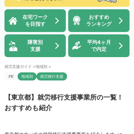
在宅ワーク
おすすめ
を目指す
ランキング
障害別
平均4ヶ月
支援
で内定
就労支援ガイド
>
地域別
>
地域別
就労移行支援
【東京都】就労移行支援事業所の一覧！
おすすめも紹介