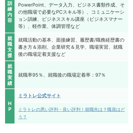
訓
PowerPoint、データ入力、ビジネス書類作成、そ
練
の他職場で必要なPCスキル等）、コミュニケーシ
内
ョン訓練、ビジネススキル講座（ビジネスマナー
容
等）、軽作業、体調管理など
就
就職活動の基本、面接練習、履歴書/職務経歴書の
職
書き方＆添削、企業研究＆見学、職場実習、就職
支
後の職場定着支援など
援
就
職
就職率95％、就職後の職場定着率：97％
実
績
ミラトレ公式サイト
H
P
ミラトレの悪い評判・良い評判！就職先は？職員はど
う？