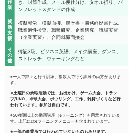
作
き、封筒作成、メール便仕分け、タオル折り、パ
業
ンフレットスタンドの作成
就
模擬就労、模擬面接、履歴書・職務経歴書作成、
活
職業適性検査、職種研究、企業研究、職場実習
支
（企業実習）、合同就職面接会
援
そ
簿記3級、ビジネス英語、メイク講座、ダンス、
の
ストレッチ、ウォーキングなど
他
※一人で黙々と行う訓練、複数人で行う訓練の両方がありま
す。
※土曜日の余暇活動では、お出かけ、ゲーム大会、トラン
プ/UNO、卓球大会、ボウリング、工作、雑貨づくりなど行
われています。参加は自由です。
※50種類以上の動画講座（eラーニング）も用意されていま
す。上記にはeラーニングメニューも含まれています。
※一部の事業所では行われていないものもあります。