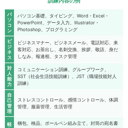
訓練内容の例
パ
パソコン基礎、タイピング、Word・Excel・
ソ
PowerPoint、データ入力、Illustrator・
コ
Photoshop、プログラミング
ン
ビ
ビジネスマナー、ビジネスメール、電話対応、来
ジ
客対応、お茶出し、名刺交換、挨拶、敬語、身だ
ネ
しなみ、報連相、タスク管理
ス
対
コミュニケーション訓練、グループワーク、
人
SST（社会生活技能訓練）、JST（職場技能対人
能
訓練）
力
自
ストレスコントロール、感情コントロール、体調
己
管
管理、服薬管理、生活管理
理
梱包、検品、ボールペン組み立て、封筒の宛名書
軽