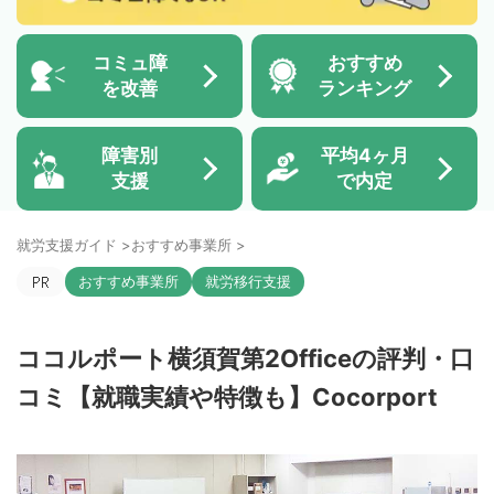
コミュ障
おすすめ
を改善
ランキング
障害別
平均4ヶ月
支援
で内定
就労支援ガイド
>
おすすめ事業所
>
おすすめ事業所
就労移行支援
ココルポート横須賀第2Officeの評判・口
コミ【就職実績や特徴も】Cocorport