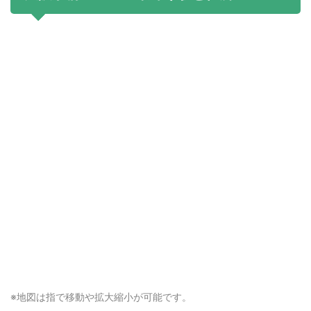
※地図は
指で移動や拡大縮小
が可能です。