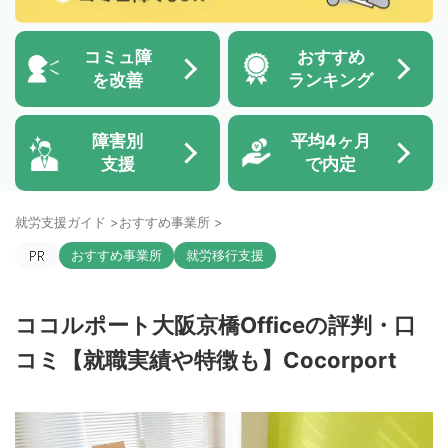
コミュ障
おすすめ
を改善
ランキング
障害別
平均4ヶ月
支援
で内定
就労支援ガイド
>
おすすめ事業所
>
おすすめ事業所
就労移行支援
ココルポート大阪京橋Officeの評判・口
コミ【就職実績や特徴も】Cocorport