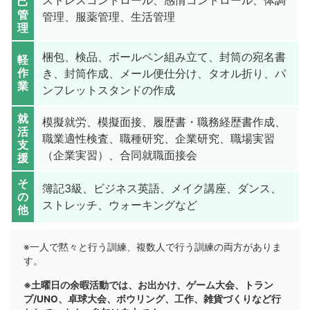
己
管
管理、服薬管理、生活管理
理
梱包、検品、ボールペン組み立て、封筒の宛名書
軽
作
き、封筒作成、メール便仕分け、タオル折り、パ
業
ンフレットスタンドの作成
就
模擬就労、模擬面接、履歴書・職務経歴書作成、
活
職業適性検査、職種研究、企業研究、職場実習
支
（企業実習）、合同就職面接会
援
そ
簿記3級、ビジネス英語、メイク講座、ダンス、
の
ストレッチ、ウォーキングなど
他
※一人で黙々と行う訓練、複数人で行う訓練の両方がありま
す。
※土曜日の余暇活動では、お出かけ、ゲーム大会、トラン
プ/UNO、卓球大会、ボウリング、工作、雑貨づくりなど行