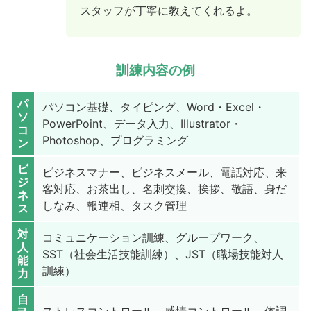
スタッフが丁寧に教えてくれるよ。
訓練内容の例
パ
パソコン基礎、タイピング、Word・Excel・
ソ
PowerPoint、データ入力、Illustrator・
コ
Photoshop、プログラミング
ン
ビ
ビジネスマナー、ビジネスメール、電話対応、来
ジ
客対応、お茶出し、名刺交換、挨拶、敬語、身だ
ネ
しなみ、報連相、タスク管理
ス
対
コミュニケーション訓練、グループワーク、
人
SST（社会生活技能訓練）、JST（職場技能対人
能
訓練）
力
自
ストレスコントロール、感情コントロール、体調