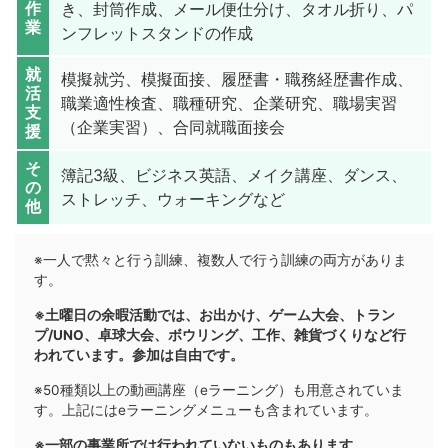
作
き、封筒作成、メール便仕分け、タオル折り、パ
業
ンフレットスタンドの作成
就
模擬就労、模擬面接、履歴書・職務経歴書作成、
活
職業適性検査、職種研究、企業研究、職場実習
支
（企業実習）、合同就職面接会
援
そ
簿記3級、ビジネス英語、メイク講座、ダンス、
の
ストレッチ、ウォーキングなど
他
※一人で黙々と行う訓練、複数人で行う訓練の両方がありま
す。
※土曜日の余暇活動では、お出かけ、ゲーム大会、トラン
プ/UNO、卓球大会、ボウリング、工作、雑貨づくりなど行
われています。参加は自由です。
※50種類以上の動画講座（eラーニング）も用意されていま
す。上記にはeラーニングメニューも含まれています。
※一部の事業所では行われていないものもあります。