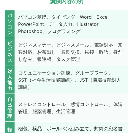
訓練内容の例
パ
パソコン基礎、タイピング、Word・Excel・
ソ
PowerPoint、データ入力、Illustrator・
コ
Photoshop、プログラミング
ン
ビ
ビジネスマナー、ビジネスメール、電話対応、来
ジ
客対応、お茶出し、名刺交換、挨拶、敬語、身だ
ネ
しなみ、報連相、タスク管理
ス
対
コミュニケーション訓練、グループワーク、
人
SST（社会生活技能訓練）、JST（職場技能対人
能
訓練）
力
自
ストレスコントロール、感情コントロール、体調
己
管
管理、服薬管理、生活管理
理
梱包、検品、ボールペン組み立て、封筒の宛名書
軽