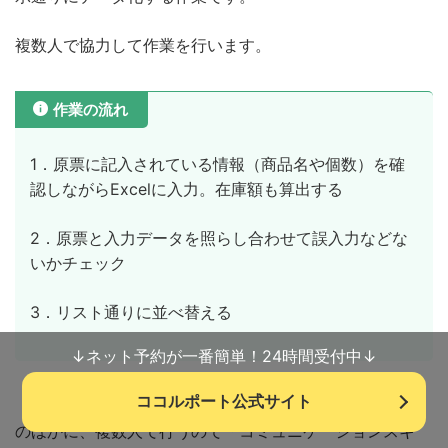
複数人で協力して作業を行います。
作業の流れ
1．原票に記入されている情報（商品名や個数）を確
認しながらExcelに入力。在庫額も算出する
2．原票と入力データを照らし合わせて誤入力などな
いかチェック
3．リスト通りに並べ替える
↓ネット予約が一番簡単！24時間受付中↓
ココルポート公式サイト
「入力スキル」「Excelスキル」「チェックスキル」など
のほかに、複数人で行うので「コミュニケーションスキ