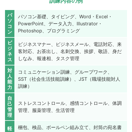
訓練内容の例
パ
パソコン基礎、タイピング、Word・Excel・
ソ
PowerPoint、データ入力、Illustrator・
コ
Photoshop、プログラミング
ン
ビ
ビジネスマナー、ビジネスメール、電話対応、来
ジ
客対応、お茶出し、名刺交換、挨拶、敬語、身だ
ネ
しなみ、報連相、タスク管理
ス
対
コミュニケーション訓練、グループワーク、
人
SST（社会生活技能訓練）、JST（職場技能対人
能
訓練）
力
自
ストレスコントロール、感情コントロール、体調
己
管
管理、服薬管理、生活管理
理
梱包、検品、ボールペン組み立て、封筒の宛名書
軽