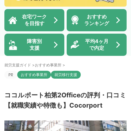
在宅ワーク
おすすめ
を目指す
ランキング
障害別
平均4ヶ月
支援
で内定
就労支援ガイド
>
おすすめ事業所
>
おすすめ事業所
就労移行支援
ココルポート柏第2Officeの評判・口コミ
【就職実績や特徴も】Cocorport