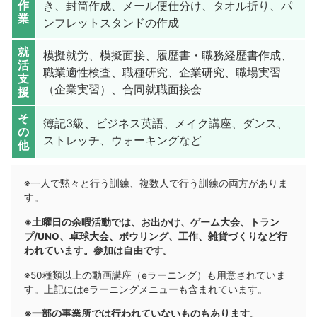
作
き、封筒作成、メール便仕分け、タオル折り、パ
業
ンフレットスタンドの作成
就
模擬就労、模擬面接、履歴書・職務経歴書作成、
活
職業適性検査、職種研究、企業研究、職場実習
支
（企業実習）、合同就職面接会
援
そ
簿記3級、ビジネス英語、メイク講座、ダンス、
の
ストレッチ、ウォーキングなど
他
※一人で黙々と行う訓練、複数人で行う訓練の両方がありま
す。
※土曜日の余暇活動では、お出かけ、ゲーム大会、トラン
プ/UNO、卓球大会、ボウリング、工作、雑貨づくりなど行
われています。参加は自由です。
※50種類以上の動画講座（eラーニング）も用意されていま
す。上記にはeラーニングメニューも含まれています。
※一部の事業所では行われていないものもあります。