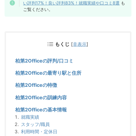
い評判17%！良い評判83%！就職実績や口コミ8選
も
ご覧ください。
もくじ
[
非表示
]
柏第2Officeの評判/口コミ
柏第2Officeの最寄り駅と住所
柏第2Officeの特徴
柏第2Officeの訓練内容
柏第2Officeの基本情報
就職実績
スタッフ/職員
利用時間・定休日