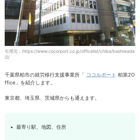
引用元：https://www.cocorport.co.jp/officelist/chiba/kashiwada
i2/
千葉県柏市の就労移行支援事業所「
ココルポート
柏第2O
ffice」を紹介します。
東京都、埼玉県、茨城県からも通えます。
最寄り駅、地図、住所