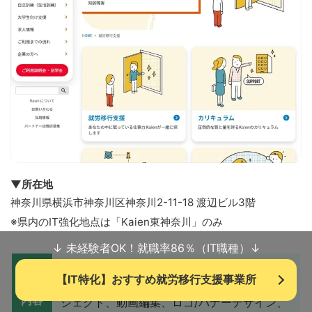
▼所在地
神奈川県横浜市神奈川区神奈川2-11-18 渡辺ビル3階
※県内のIT強化地点は「Kaien東神奈川」のみ
↓ 未経験者OK！就職率86％（IT職種）↓
Web系プロジェクト、システム開発系プロジ
【IT特化】おすすめ就労移行支援事業所
ェクト、DTP、データ分析、保守運用系プロ
訓練
内容
ジェクト、動画編集、ロゴ/バナーデザイン、