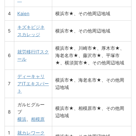
4
Kaien
横浜市★、その他周辺地域
キズキビジネ
5
横浜市★、その他周辺地域
スカレッジ
横浜市★、川崎市★、厚木市★、
就労移行ITスク
6
海老名市★、藤沢市★、平塚市
ール
★、横須賀市★、その他周辺地域
ディーキャリ
横浜市★、海老名市★、その他周
7
アITエキスパー
辺地域
ト
ガルヒグルー
横浜市★、相模原市★、その他周
8
プ
辺地域
横浜
、
相模原
1
就カレワーク