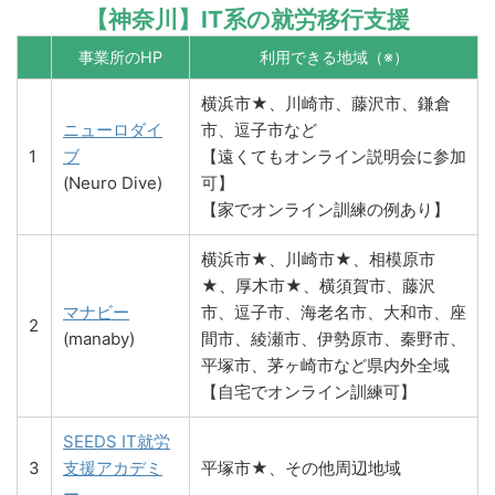
【神奈川】IT系の就労移行支援
事業所のHP
利用できる地域（※）
横浜市★、川崎市、藤沢市、鎌倉
ニューロダイ
市、逗子市など
1
ブ
【遠くてもオンライン説明会に参加
(Neuro Dive)
可】
【家でオンライン訓練の例あり】
横浜市★、川崎市★、相模原市
★、厚木市★、横須賀市、藤沢
マナビー
市、逗子市、海老名市、大和市、座
2
(manaby)
間市、綾瀬市、伊勢原市、秦野市、
平塚市、茅ヶ崎市など県内外全域
【自宅でオンライン訓練可】
SEEDS IT就労
3
支援アカデミ
平塚市★、その他周辺地域
ー