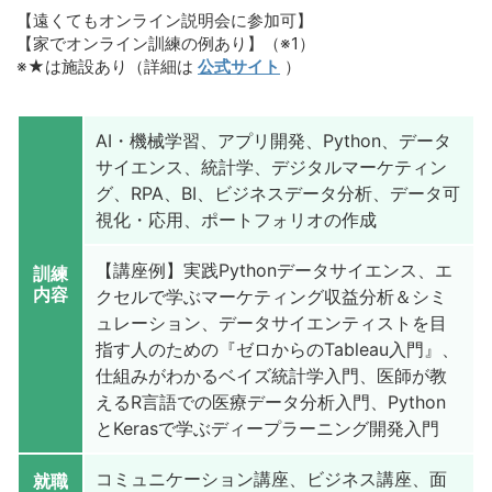
【遠くてもオンライン説明会に参加可】
【家でオンライン訓練の例あり】（※1）
※★は施設あり（詳細は
公式サイト
）
AI・機械学習、アプリ開発、Python、データ
サイエンス、統計学、デジタルマーケティン
グ、RPA、BI、ビジネスデータ分析、データ可
視化・応用、ポートフォリオの作成
【講座例】実践Pythonデータサイエンス、エ
訓練
内容
クセルで学ぶマーケティング収益分析＆シミ
ュレーション、データサイエンティストを目
指す人のための『ゼロからのTableau入門』、
仕組みがわかるベイズ統計学入門、医師が教
えるR言語での医療データ分析入門、Python
とKerasで学ぶディープラーニング開発入門
コミュニケーション講座、ビジネス講座、面
就職