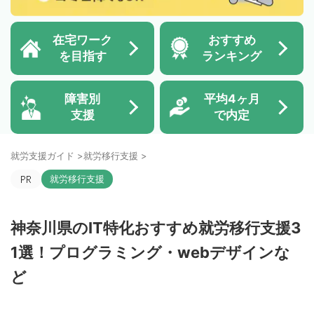
在宅ワーク
おすすめ
を目指す
ランキング
障害別
平均4ヶ月
支援
で内定
就労支援ガイド
>
就労移行支援
>
就労移行支援
神奈川県のIT特化おすすめ就労移行支援3
1選！プログラミング・webデザインな
ど