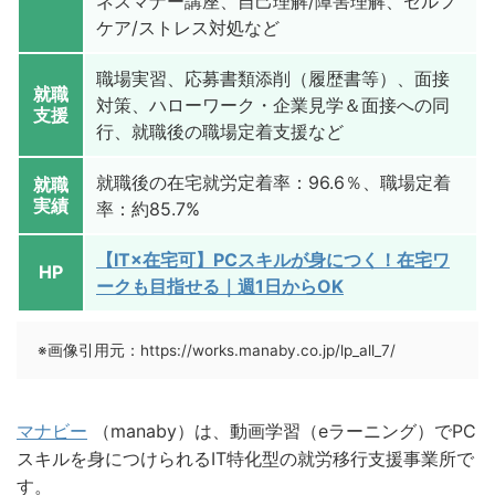
ネスマナー講座、自己理解/障害理解、セルフ
ケア/ストレス対処など
職場実習、応募書類添削（履歴書等）、面接
就職
対策、ハローワーク・企業見学＆面接への同
支援
行、就職後の職場定着支援など
就職後の在宅就労定着率：96.6％、職場定着
就職
実績
率：約85.7%
【IT×在宅可】PCスキルが身につく！在宅ワ
HP
ークも目指せる｜週1日からOK
※画像引用元：https://works.manaby.co.jp/lp_all_7/
マナビー
（manaby）は、動画学習（eラーニング）でPC
スキルを身につけられるIT特化型の就労移行支援事業所で
す。