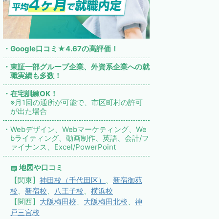
・Google口コミ★4.67の高評価！
・東証一部グループ企業、外資系企業への就
職実績も多数！
・在宅訓練OK！
※月1回の通所が可能で、市区町村の許可
が出た場合
・Webデザイン、Webマーケティング、We
bライティング、動画制作、英語、会計/フ
ァイナンス、Excel/PowerPoint
地図や口コミ
【関東】
神田校（千代田区）
、
新宿御苑
校
、
新宿校
、
八王子校
、
横浜校
【関西】
大阪梅田校
、
大阪梅田北校
、
神
戸三宮校