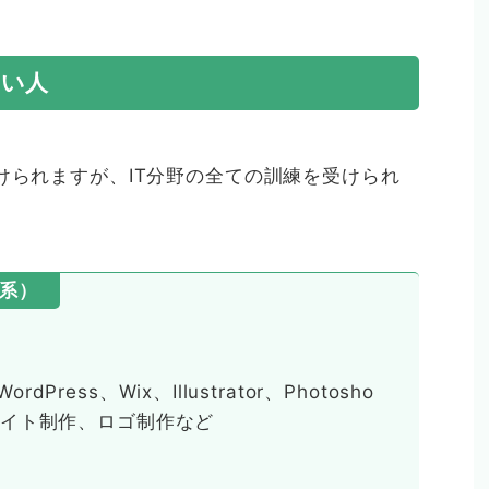
たい人
けられますが、IT分野の全ての訓練を受けられ
T系）
ordPress、Wix、Illustrator、Photosho
サイト制作、ロゴ制作など