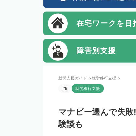
在宅ワーク
を目
障害別
支援
就労支援ガイド
>
就労移行支援
>
就労移行支援
マナビー選んで失敗!
験談も