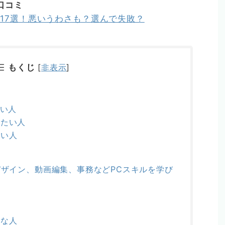
＆口コミ
コミ17選！悪いうわさも？選んで失敗？
もくじ
[
非表示
]
たい人
したい人
たい人
デザイン、動画編集、事務などPCスキルを学び
人
手な人