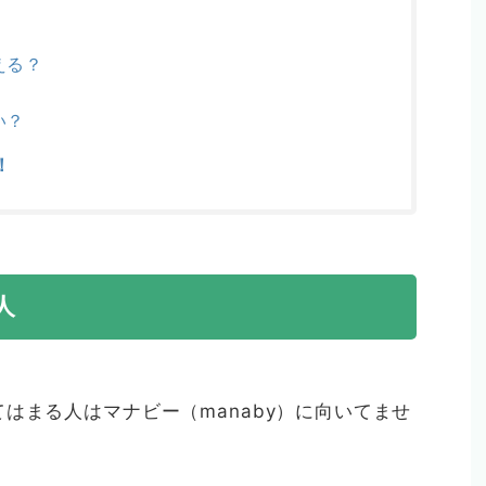
える？
い？
！
人
はまる人はマナビー（manaby）に向いてませ