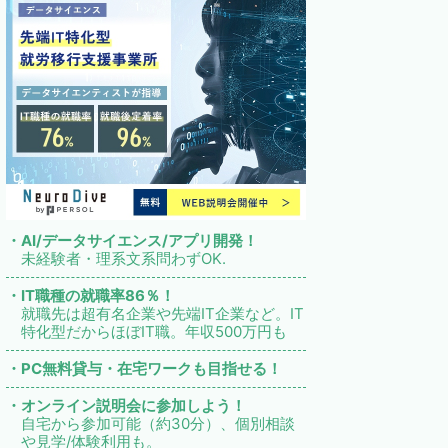
・AI/データサイエンス/アプリ開発！
未経験者・理系文系問わずOK.
・IT職種の就職率86％！
就職先は超有名企業や先端IT企業など。IT
特化型だからほぼIT職。年収500万円も
・PC無料貸与・在宅ワークも目指せる！
・オンライン説明会に参加しよう！
自宅から参加可能（約30分）、個別相談
や見学/体験利用も。