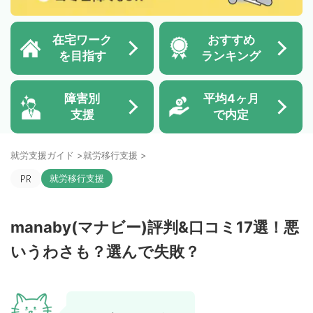
在宅ワーク
おすすめ
を目指す
ランキング
障害別
平均4ヶ月
支援
で内定
就労支援ガイド
>
就労移行支援
>
就労移行支援
manaby(マナビー)評判&口コミ17選！悪
いうわさも？選んで失敗？